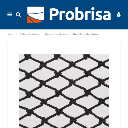
Inicio
Redes de Pesca
Redes Sardineras
Red Torcida Nylon