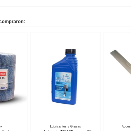
 compraron:
Accesorios Para Anzuelos
Contenedores Briline