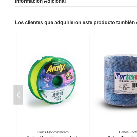
Información Adicional
Los clientes que adquirieron este producto también
cesorios para Redes
Anzuelos