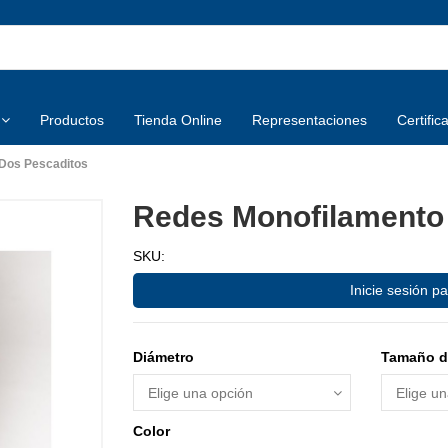
Productos
Tienda Online
Representaciones
Certific
Dos Pescaditos
Redes Monofilamento
SKU:
Inicie sesión pa
Diámetro
Tamaño d
Color