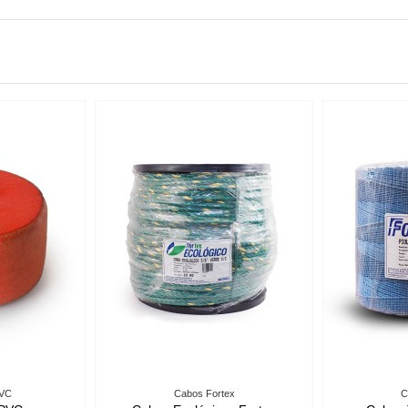
ccesorios para Redes
Piolas Torcidas