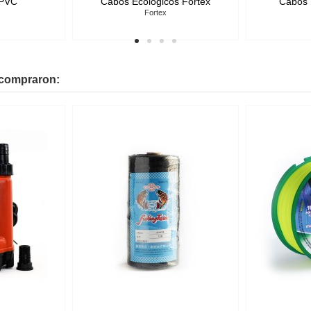
Plomos
Piolas Torcidas Alquitranadas Dos
Pescaditos
Dos Pescaditos
 compraron: