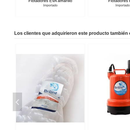
 Plastiempaques
Cabos Torcidos de Polietileno
empaques
Los clientes que adquirieron este producto también