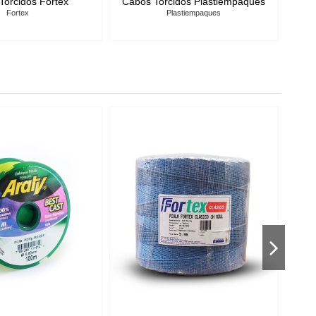
Piolas Torcidas de Colores Dos
Piolas Trenzadas Alquitranada
Pescaditos
Dos Pescaditos
Dos Pescaditos
Dos Pescaditos