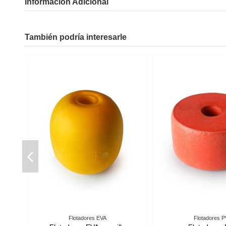
Información Adicional
También podría interesarle
stiempaques
Cabos de Polietileno
A