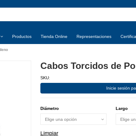
Productos
Tienda Online
Representaciones
Certific
ileno
Cabos Torcidos de Pol
SKU:
Inicie sesión pa
Diámetro
Largo
Limpiar