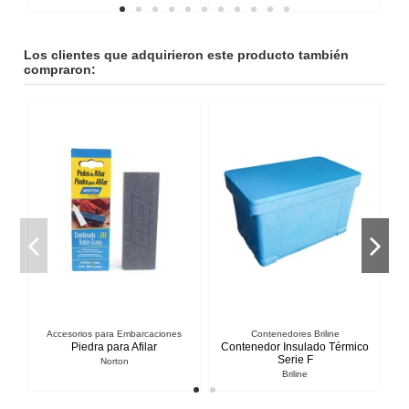
Los clientes que adquirieron este producto también
compraron:
esorios para Embarcaciones
Contenedores Briline
Equipos para S
Piedra para Afilar
Contenedor Insulado Térmico
Aro Sa
Serie F
Norton
Aro Sa
Briline