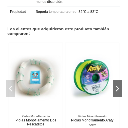
menos distorción.
Propiedad
Soporta temperatura entre -32°C a 82°C
Los clientes que adquirieron este producto también
compraron:
Piolas Monofilamento
Anzuelos
Piolas Monofilamento Araty
Pulpero
Pi
Araty
Briline