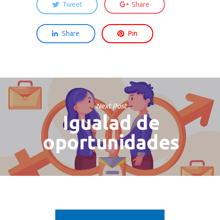
Tweet
Share
Share
Pin
Next Post
Igualad de
oportunidades