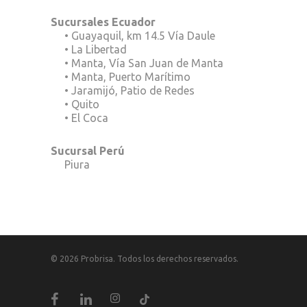
Sucursales Ecuador
• Guayaquil, km 14.5 Vía Daule
• La Libertad
• Manta, Vía San Juan de Manta
• Manta, Puerto Marítimo
• Jaramijó, Patio de Redes
• Quito
• El Coca
Sucursal Perú
Piura
© 2026 Probrisa. Todos los derechos reservados.
Chatea con nosotros