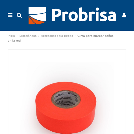
Inicio
Misceláneos
Accesorios para Redes
Cinta para marcar daños
en la red