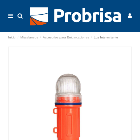
Inicio
Misceláneos
Accesorios para Embarcaciones
Luz Intermitente